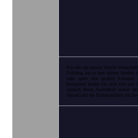
Für alle die unsere frische Ostseeluft
Frühling bis in den frühen Herbst a
oder unter den großen Schatten 
Entspannt lassen Sie sich von uns
einfach Ihren Aufenthalt sowie de
Strand und die Hafeneinfahrt mit ih