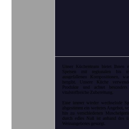
Unser Küchenteam bietet Ihnen e
Speisen mit regionalen bis me
ausgefallenen Kompositionen, w
hergibt. Unsere Küche verwende
Produkte und achtet besonder
vitalstoffreiche Zubereitung.
Eine immer wieder wechselnde Spezi
abgestimmt ein weiteres Angebot, von
hin zu verschiedenen Muschelgeri
durch edles Naß ist anhand des üb
Weinangebotes gesorgt.