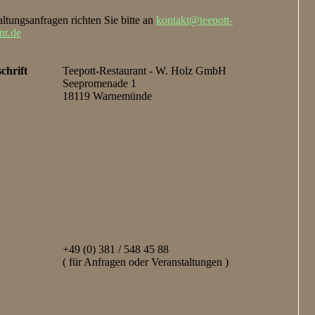
altungsanfragen richten Sie bitte an
kontakt@teepott-
nt.de
chrift
Teepott-Restaurant - W. Holz GmbH
Seepromenade 1
18119 Warnemünde
+49 (0) 381 / 548 45 88
( für Anfragen oder Veranstaltungen )