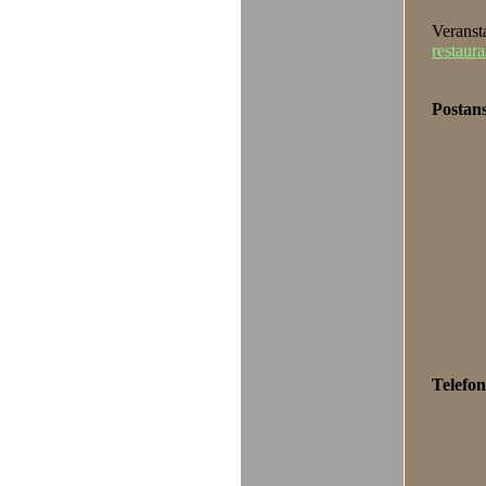
Veranst
restaura
Postans
Telefon