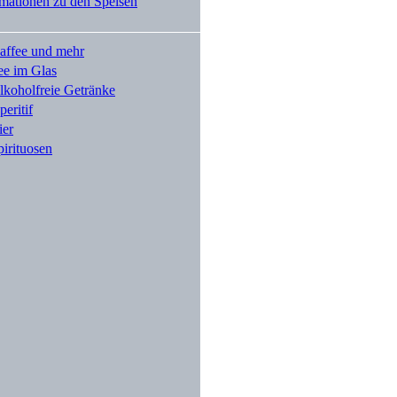
affee und mehr
ee im Glas
lkoholfreie Getränke
peritif
ier
pirituosen