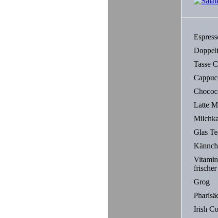
Espress
Doppelt
Tasse 
Cappuc
Chococ
Latte M
Milchka
Glas Te
Kännch
Vitami
frische
Grog
Pharisä
Irish Co